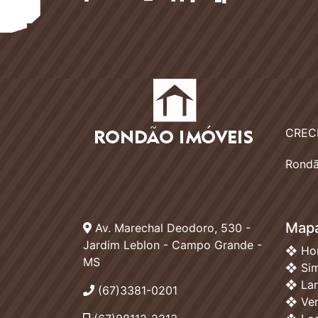
CRECI
Rondã
Mapa
Av. Marechal Deodoro, 530 -
Jardim Leblon - Campo Grande -
❖ Ho
MS
❖ Sim
❖ La
(67)3381-0201
❖ Ve